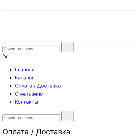
Fata Zlata – свадебные аксессуары
cвадебные аксессуары
Найти:
Главная
Каталог
Оплата / Доставка
О магазине
Контакты
Найти:
Оплата / Доставка