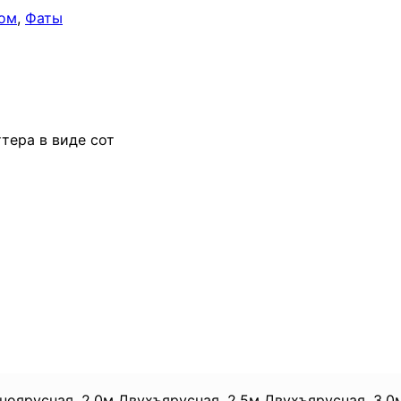
том
,
Фаты
ттера в виде сот
дноярусная, 2,0м Двухъярусная, 2,5м Двухъярусная, 3,