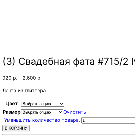
(3) Свадебная фата #715/2 I
Диапазон
920
р.
–
2,600
р.
цен:
Лента из глиттера
920 р.
–
Цвет
2,600 р.
Размер
Очистить
Количество
-
Уменьшить количество товара.
товара
В КОРЗИНУ