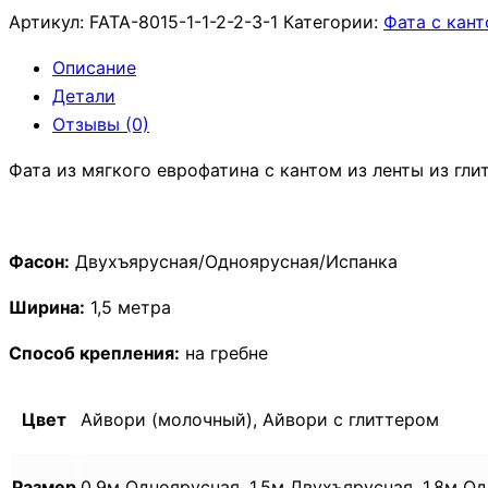
(3)
Артикул:
FATA-8015-1-1-2-2-3-1
Категории:
Фата с кан
Свадебная
фата
Описание
#715/2
Детали
Ivory
Отзывы (0)
Фата из мягкого еврофатина с кантом из ленты из гли
Фасон:
Двухъярусная/Одноярусная/Испанка
Ширина:
1,5 метра
Способ крепления:
на гребне
Цвет
Айвори (молочный), Айвори с глиттером
Размер
0,9м Одноярусная, 1,5м Двухъярусная, 1,8м О